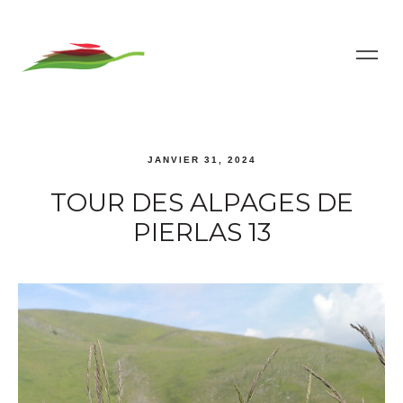
JANVIER 31, 2024
TOUR DES ALPAGES DE
PIERLAS 13