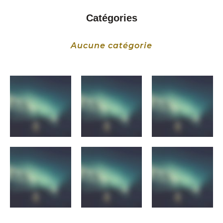
Catégories
Aucune catégorie