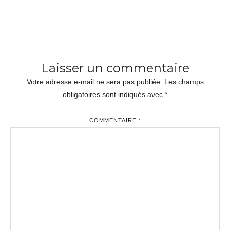
Laisser un commentaire
Votre adresse e-mail ne sera pas publiée.
Les champs
obligatoires sont indiqués avec
*
COMMENTAIRE
*