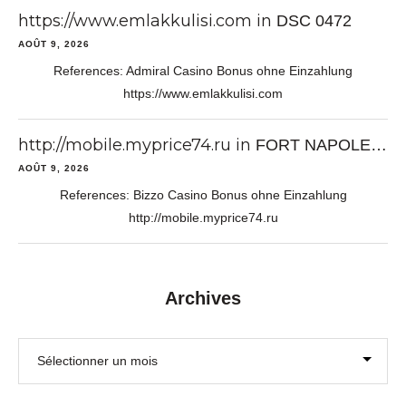
https://www.emlakkulisi.com
in
DSC 0472
AOÛT 9, 2026
References: Admiral Casino Bonus ohne Einzahlung
https://www.emlakkulisi.com
http://mobile.myprice74.ru
in
FORT NAPOLEON 03
AOÛT 9, 2026
References: Bizzo Casino Bonus ohne Einzahlung
http://mobile.myprice74.ru
Archives
Archives