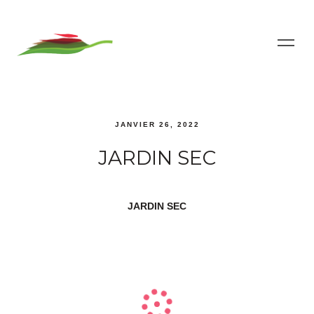
JANVIER 26, 2022
JARDIN SEC
JARDIN SEC